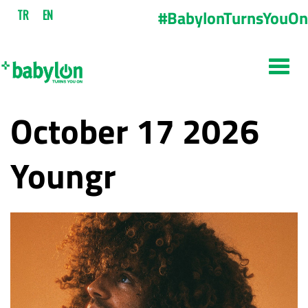
#BabylonTurnsYouOn
TR
EN
October 17 2026
Youngr