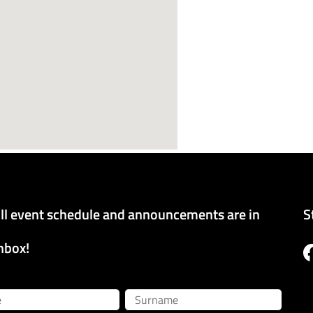
ll event schedule and announcements are in
S
nbox!
Surname