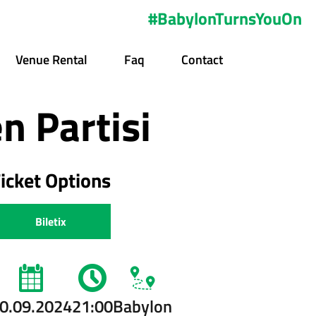
#BabylonTurnsYouOn
Venue Rental
Faq
Contact
 Partisi
icket Options
Biletix
0.09.2024
21:00
Babylon