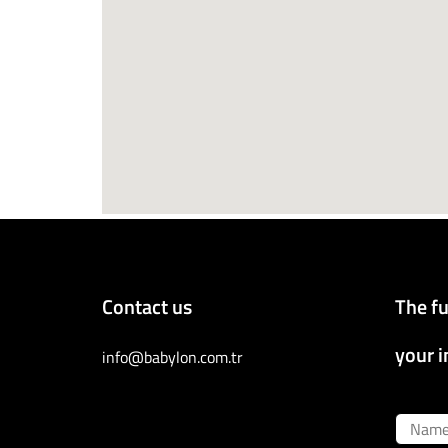
Contact us
The fu
your i
info@babylon.com.tr
Name