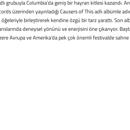
lı grubuyla Columbia’da geniş bir hayran kitlesi kazandı. Ani
ecords üzerinden yayınladığı Causers of This adlı albümle ad
 öğeleriyle birleştirerek kendine özgü bir tarz yarattı. Son 
anslarında deneysel yönünü ve enerjisini öne çıkarıyor. Baş
zere Avrupa ve Amerika’da pek çok önemli festivalde sahne a