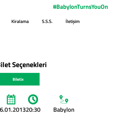
#BabylonTurnsYouOn
Kiralama
S.s.s.
İletişim
ilet Seçenekleri
Biletix
6.01.2013
20:30
Babylon