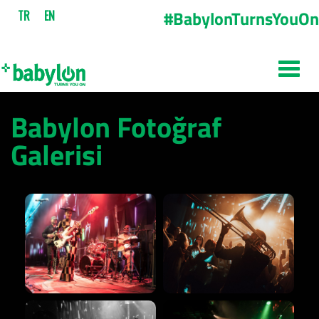
#BabylonTurnsYouOn
TR
EN
Babylon Fotoğraf
Galerisi