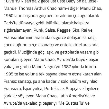
18 ve 19 Nisan’da 2 gece üst üste Babylon’da! José-
Manuel Thomas Arthur Chao nam-ı diğer Manu Chao,
1960’ların başında göçmen bir ailenin çocuğu olarak
Paris’te dünyaya geldi. Müzikal olarak kalıplara
sığdıralamayan; Punk, Salsa, Reggae, Ska, Rai ve
Fransız akımının arasında özgürce dolaşan sanatçı,
çocukluğunu birçok sanatçı ve entellektüel arasında
geçirdi. Müziğinde göç, aşk, ve gettolarda yaşam gibi
konuları işleyen Manu Chao, Avrupa’da büyük başarı
yakayan grubu Mano Negro’yu 1987 yılında kurdu.
1995’te ise yoluna tek başına devam etme kararı alan
Fransız sanatçı, şu ana kadar 7 solo albüm yayınladı.
Fransızca, İspanyolca, Portekizce, Arapça ve İngilizce
şarkılar söyleyen Manu Chao, Latin Amerika’da ve
Avrupa’da yakaladığı başarıyı ‘Me Gustas Tu’ ve