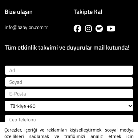
Bize ulaşın
Takipte Kal
info@babylon.com.tr
Tüm etkinlik takvimi ve duyurular mail kutunda!
Ad
Soyad
E-Posta
Çerezler, içeriği ve reklamları kişiselleştirmek, sosyal medya
Kayıt Ol
özellikleri sağlamak ve trafiğimizi analiz etmek için