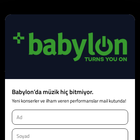
Bize ulaşın
Takipte Kal
info@babylon.com.tr
Tüm etkinlik takvimi ve duyurular mail kutunda!
Babylon’da müzik hiç bitmiyor.
Ad
Yeni konserler ve ilham veren performanslar mail kutunda!
Soyad
Ad
E-Posta
Soyad