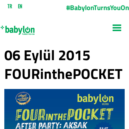
#BabylonTurnsYouOn
TR
EN
06 Eylül 2015
FOURinthePOCKET