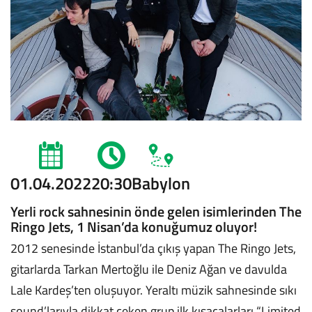
01.04.2022
20:30
Babylon
Yerli rock sahnesinin önde gelen isimlerinden The
Ringo Jets, 1 Nisan’da konuğumuz oluyor!
2012 senesinde İstanbul’da çıkış yapan The Ringo Jets,
gitarlarda Tarkan Mertoğlu ile Deniz Ağan ve davulda
Lale Kardeş’ten oluşuyor. Yeraltı müzik sahnesinde sıkı
sound’larıyla dikkat çeken grup ilk kısaçalarları “Limited