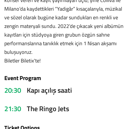
konser veren ve kayıt yayımlayan üçlü; yine Colliva ile
Milano’da kaydettikleri “Yadigâr” kısaçalarıyla, müzikal
ve sözel olarak bugüne kadar sundukları en renkli ve
zengin materyali sundu. 2022’de çıkacak yeni albümün
kayıtları için stüdyoya giren grubun özgün sahne
performanslarına tanıklık etmek için 1 Nisan akşamı
buluşuyoruz.
Biletler Biletix'te!
Event Program
20:30
Kapı açılış saati
21:30
The Ringo Jets
Ticket Options