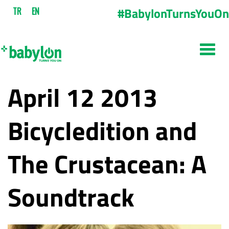
#BabylonTurnsYouOn
TR
EN
April 12 2013
Bicycledition and
The Crustacean: A
Soundtrack