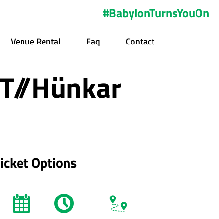
#BabylonTurnsYouOn
Venue Rental
Faq
Contact
ET//Hünkar
icket Options