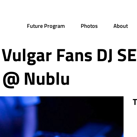
Future Program
Photos
About
 Vulgar Fans DJ S
i @ Nublu
T