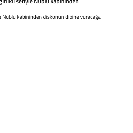
ğırlıklı setiyle Nublu kabininden
iyle Nublu kabininden diskonun dibine vuracağa