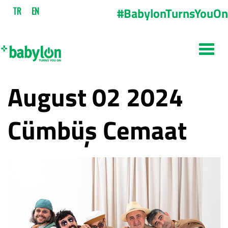
#BabylonTurnsYouOn
TR
EN
August 02 2024
Cümbüş Cemaat