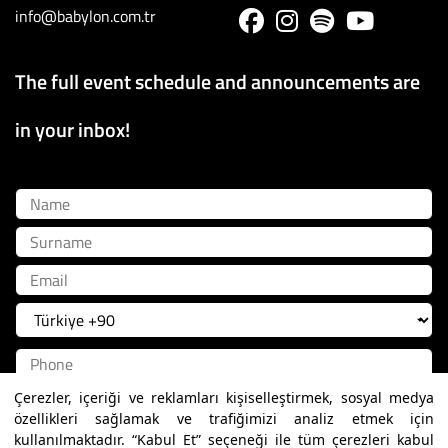
info@babylon.com.tr
The full event schedule and announcements are
in your inbox!
Name
Surname
Email
Çerezler, içeriği ve reklamları kişiselleştirmek, sosyal medya
Register
özellikleri sağlamak ve trafiğimizi analiz etmek için
Aydınlatma Metni
kapsamında belirtilen kişisel verilerimin, Şirket’in tabi olduğu ya da olacağı sadakat ve kampanya
programları da dahil olmak üzere, ürün ve hizmetlerin pazarlama süreçlerinin gerçekleştirilmesi, profilleme ve analiz
kullanılmaktadır. “Kabul Et” seçeneği ile tüm çerezleri kabul
faaliyetleri dahil olmak üzere sunulan ürün ve hizmetlerin beğeni, kullanım alışkanlıkları ve ihtiyaçlarıma göre