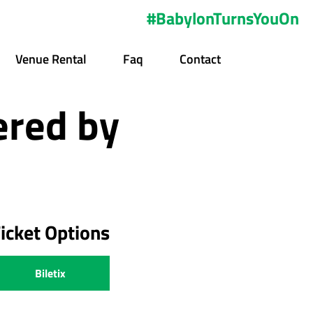
#BabylonTurnsYouOn
Venue Rental
Faq
Contact
ered by
icket Options
Biletix