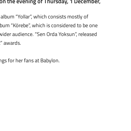
n on the evening of Thursday, 1 December,
 album “Yollar”, which consists mostly of
bum “Körebe”, which is considered to be one
 wider audience. “Sen Orda Yoksun”, released
t” awards.
ngs for her fans at Babylon.