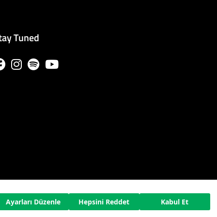
tay Tuned
Ayarları Düzenle
Hepsini Reddet
Kabul Et