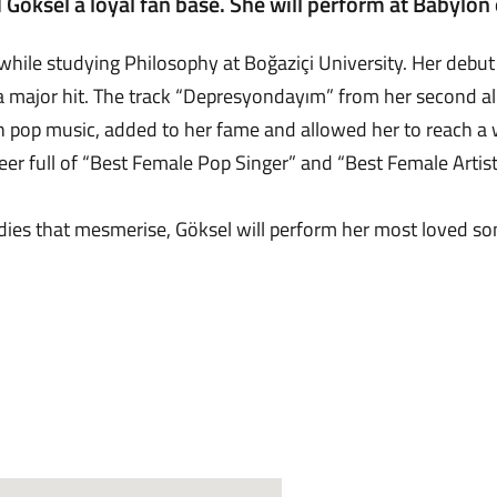
d Göksel a loyal fan base. She will perform at Babylo
while studying Philosophy at Boğaziçi University. Her debut
 major hit. The track “Depresyondayım” from her second al
ish pop music, added to her fame and allowed her to reach a
eer full of “Best Female Pop Singer” and “Best Female Artis
dies that mesmerise, Göksel will perform her most loved so