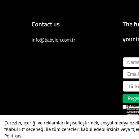
Contact us
The fu
your i
info@babylon.com.tr
Name
Email
Regis
Aydınlatma
dahil olmak 
sunulan ürün
reklamcılık 
Hizmetleri A
Çerezler, içeriği ve reklamları kişiselleştirmek, sosyal medya özel
Kimlik ve il
ediyorum.
“Kabul Et” seçeneği ile tüm çerezleri kabul edebilirsiniz veya “Çer
Politikası