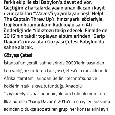
farklı ekip ile sizi Babylon'a davet ediyor.
Geçtiğimiz haftalarda yayınlanan ilk canlı kayıt
uzunçalarları “Waves”i yayımlayan beşli Help!
The Captain Threw Up’ı, hınzır şarkı sözleriyle,
trajikomik zamanların Kadıköylü şairi Ati
önderliğinde Yıldıztozu takip edecek. Finalde de
2016’nın takdir toplayan albümlerinden “Garip
Davam”a imza atan Gözyaşı Çetesi Babylon’da
sahne alacak.
Gözyaşı Çetesi
İstanbul'un yeraltı sahnelerinde 2000'lerin başından
beri varlığını sürdüren Gözyaşı Çetesi'nin müziklerinde
Afrika "tamtam"larından Berlin "techno"suna ve
köklerinin sıkı sıkıya tutunduğu Anadolu
"saykodelya"sına kadar birçok tadı bulmak mümkün.
İlk albümleri “Garip Davam” 2016’nın en iyileri arasında
adından oldukça söz ettiren grup, her konserlerini ayrı