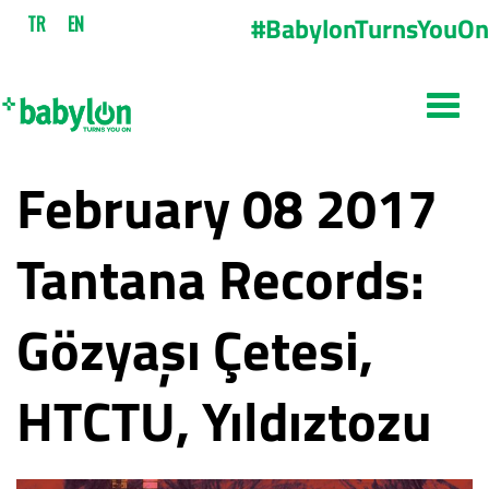
#BabylonTurnsYouOn
TR
EN
February 08 2017
Tantana Records:
Gözyaşı Çetesi,
HTCTU, Yıldıztozu