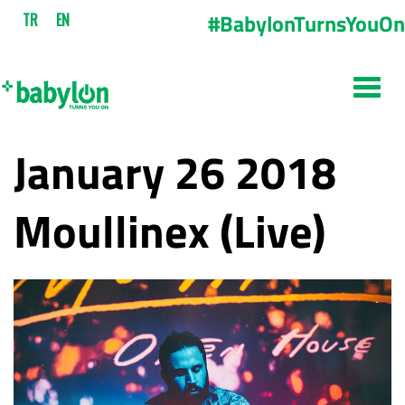
#BabylonTurnsYouOn
TR
EN
January 26 2018
Moullinex (Live)