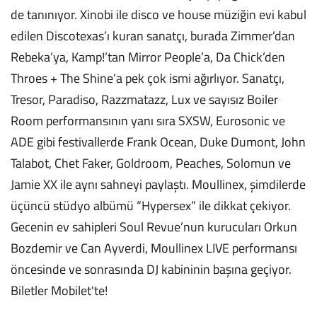
de tanınıyor. Xinobi ile disco ve house müziğin evi kabul
edilen Discotexas’ı kuran sanatçı, burada Zimmer’dan
Rebeka’ya, Kamp!’tan Mirror People’a, Da Chick’den
Throes + The Shine’a pek çok ismi ağırlıyor. Sanatçı,
Tresor, Paradiso, Razzmatazz, Lux ve sayısız Boiler
Room performansının yanı sıra SXSW, Eurosonic ve
ADE gibi festivallerde Frank Ocean, Duke Dumont, John
Talabot, Chet Faker, Goldroom, Peaches, Solomun ve
Jamie XX ile aynı sahneyi paylaştı. Moullinex, şimdilerde
üçüncü stüdyo albümü “Hypersex” ile dikkat çekiyor.
Gecenin ev sahipleri Soul Revue’nun kurucuları Orkun
Bozdemir ve Can Ayverdi, Moullinex LIVE performansı
öncesinde ve sonrasında DJ kabininin başına geçiyor.
Biletler Mobilet'te!