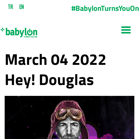
#BabylonTurnsYouOn
TR
EN
March 04 2022
Hey! Douglas