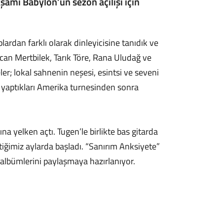
kşamı Babylon’un sezon açılışı için
lardan farklı olarak dinleyicisine tanıdık ve
can Mertbilek, Tarık Töre, Rana Uludağ ve
ler; lokal sahnenin neşesi, esintsi ve seveni
e yaptıkları Amerika turnesinden sonra
na yelken açtı. Tugen’le birlikte bas gitarda
ğimiz aylarda başladı. “Sanırım Anksiyete”
albümlerini paylaşmaya hazırlanıyor.