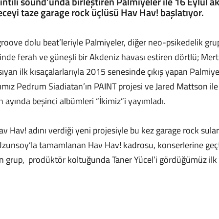
ntili sound’unda birleştiren Palmiyeler ile 16 Eylül a
ceyi taze garage rock üçlüsü Hav Hav! başlatıyor.
groove dolu beat’leriyle Palmiyeler, diğer neo-psikedelik grup
de ferah ve güneşli bir Akdeniz havası estiren dörtlü; Mert
şıyan ilk kısaçalarlarıyla 2015 senesinde çıkış yapan Palmiye
dığımız Pedrum Siadiatan’ın PAINT projesi ve Jared Mattson il
 ayında beşinci albümleri “İkimiz”i yayımladı.
av Hav! adını verdiği yeni projesiyle bu kez garage rock suları
zunsoy’la tamamlanan Hav Hav! kadrosu, konserlerine geçti
an grup, prodüktör koltuğunda Taner Yücel’i gördüğümüz ilk 