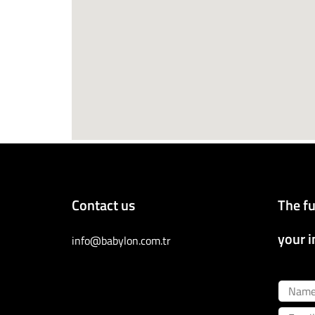
Contact us
The fu
your i
info@babylon.com.tr
Name
Email