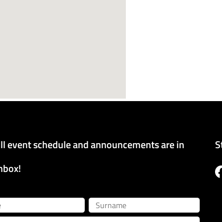
ll event schedule and announcements are in
S
nbox!
Surname