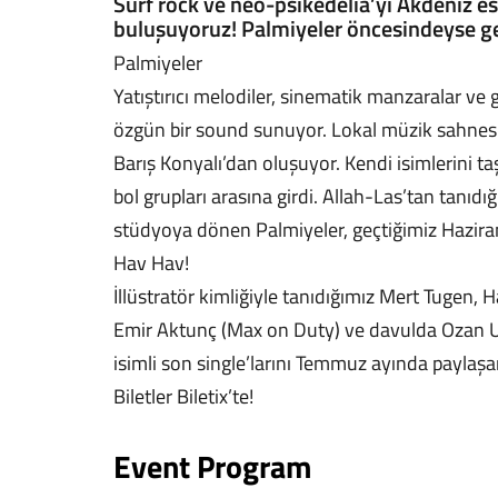
Surf rock ve neo-psikedelia’yı Akdeniz esi
buluşuyoruz! Palmiyeler öncesindeyse ge
Palmiyeler
Yatıştırıcı melodiler, sinematik manzaralar ve 
özgün bir sound sunuyor. Lokal müzik sahnesin
Barış Konyalı’dan oluşuyor. Kendi isimlerini ta
bol grupları arasına girdi. Allah-Las’tan tanı
stüdyoya dönen Palmiyeler, geçtiğimiz Haziran
Hav Hav!
İllüstratör kimliğiyle tanıdığımız Mert Tugen, H
Emir Aktunç (Max on Duty) ve davulda Ozan U
isimli son single’larını Temmuz ayında paylaş
Biletler Biletix’te!
Event Program