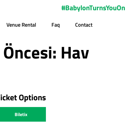
#BabylonTurnsYouOn
Venue Rental
Faq
Contact
 Öncesi: Hav
icket Options
Biletix