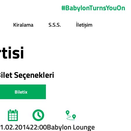
#BabylonTurnsYouOn
Kiralama
S.s.s.
İletişim
tisi
ilet Seçenekleri
Biletix
1.02.2014
22:00
Babylon Lounge