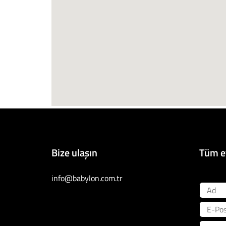
Bize ulaşın
Tüm et
info@babylon.com.tr
Ad
E-Posta