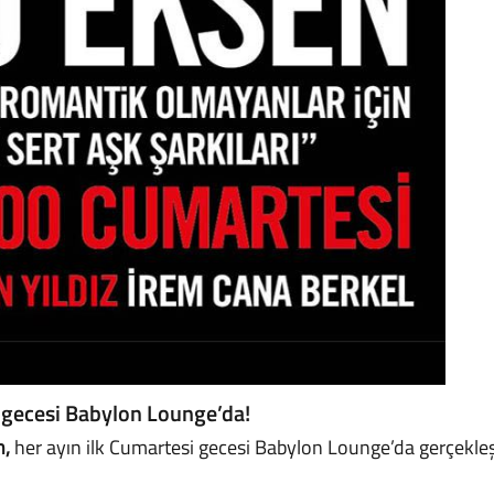
 gecesi Babylon Lounge’da!
n,
her ayın ilk Cumartesi gecesi Babylon Lounge’da gerçekleşe