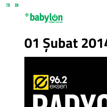
TR
EN
01 Şubat 2014