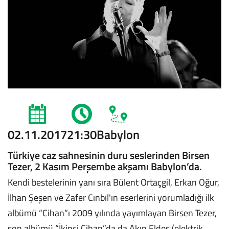
02.11.2017
21:30
Babylon
Türkiye caz sahnesinin duru seslerinden Birsen
Tezer, 2 Kasım Perşembe akşamı Babylon’da.
Kendi bestelerinin yanı sıra Bülent Ortaçgil, Erkan Oğur,
İlhan Şeşen ve Zafer Cınbıl'ın eserlerini yorumladığı ilk
albümü “Cihan”ı 2009 yılında yayımlayan Birsen Tezer,
son albümü “İkinci Cihan”da da Akın Eldes (elektrik