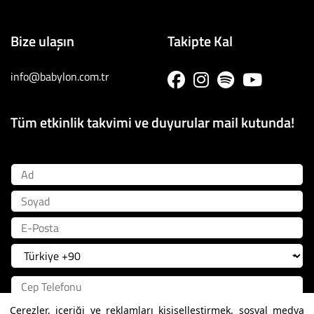
Bize ulaşın
Takipte Kal
info@babylon.com.tr
Tüm etkinlik takvimi ve duyurular mail kutunda!
Ad
Soyad
E-Posta
Çerezler, içeriği ve reklamları kişiselleştirmek, sosyal medya
Kayıt Ol