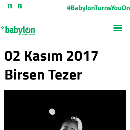
#BabylonTurnsYouOn
TR
EN
02 Kasım 2017
Birsen Tezer